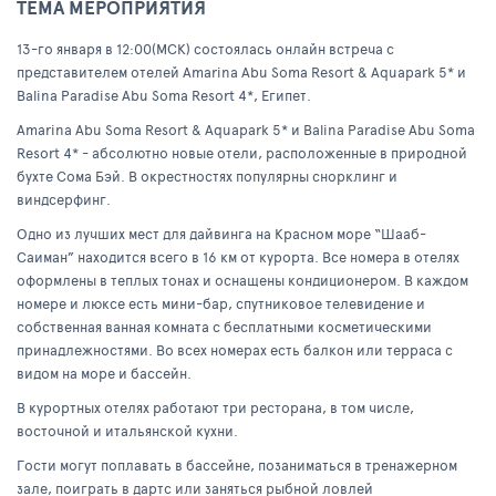
ТЕМА МЕРОПРИЯТИЯ
13-го января в 12:00(МСК) состоялась онлайн встреча с
представителем отелей Amarina Abu Soma Resort & Aquapark 5* и
Balina Paradise Abu Soma Resort 4*, Египет.
Amarina Abu Soma Resort & Aquapark 5* и Balina Paradise Abu Soma
Resort 4* - абсолютно новые отели, расположенные в природной
бухте Сома Бэй. В окрестностях популярны снорклинг и
виндсерфинг.
Одно из лучших мест для дайвинга на Красном море “Шааб-
Саиман” находится всего в 16 км от курорта. Все номера в отелях
оформлены в теплых тонах и оснащены кондиционером. В каждом
номере и люксе есть мини-бар, спутниковое телевидение и
собственная ванная комната с бесплатными косметическими
принадлежностями. Во всех номерах есть балкон или терраса с
видом на море и бассейн.
В курортных отелях работают три ресторана, в том числе,
восточной и итальянской кухни.
Гости могут поплавать в бассейне, позаниматься в тренажерном
зале, поиграть в дартс или заняться рыбной ловлей