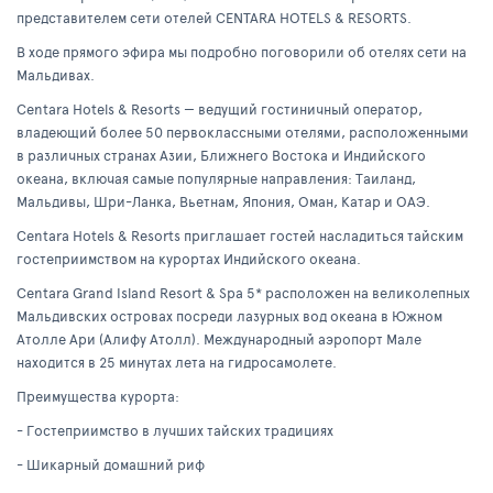
представителем сети отелей CENTARA HOTELS & RESORTS.
В ходе прямого эфира мы подробно поговорили об отелях сети на
Мальдивах.
Centara Hotels & Resorts — ведущий гостиничный оператор,
владеющий более 50 первоклассными отелями, расположенными
в различных странах Азии, Ближнего Востока и Индийского
океана, включая самые популярные направления: Таиланд,
Мальдивы, Шри-Ланка, Вьетнам, Япония, Оман, Катар и ОАЭ.
Centara Hotels & Resorts приглашает гостей насладиться тайским
гостеприимством на курортах Индийского океана.
Centara Grand Island Resort & Spa 5* расположен на великолепных
Мальдивских островах посреди лазурных вод океана в Южном
Атолле Ари (Алифу Атолл). Международный аэропорт Мале
находится в 25 минутах лета на гидросамолете.
Преимущества курорта:
- Гостеприимство в лучших тайских традициях
- Шикарный домашний риф