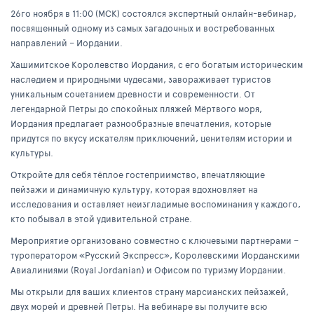
26го ноября в 11:00 (МСК) состоялся экспертный онлайн-вебинар,
посвященный одному из самых загадочных и востребованных
направлений – Иордании.
Хашимитское Королевство Иордания, с его богатым историческим
наследием и природными чудесами, завораживает туристов
уникальным сочетанием древности и современности. От
легендарной Петры до спокойных пляжей Мёртвого моря,
Иордания предлагает разнообразные впечатления, которые
придутся по вкусу искателям приключений, ценителям истории и
культуры.
Откройте для себя тёплое гостеприимство, впечатляющие
пейзажи и динамичную культуру, которая вдохновляет на
исследования и оставляет неизгладимые воспоминания у каждого,
кто побывал в этой удивительной стране.
Мероприятие организовано совместно с ключевыми партнерами –
туроператором «Русский Экспресс», Королевскими Иорданскими
Авиалиниями (Royal Jordanian) и Офисом по туризму Иордании.
Мы открыли для ваших клиентов страну марсианских пейзажей,
двух морей и древней Петры. На вебинаре вы получите всю