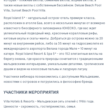
которых - пляжные виллы, семейные виллы, водные виллы, а
также новые виллы с собственным бассейном: Deluxe Beach Pool
Villa, Sunset Beach Pool Villa.
Royal Island 5* - натуральный остров-отель премиум-класса,
расположен в атолле Баа, всего в нескольких минутах от всемирно
известного биосферного заповедника ЮНЕСКО, где вас ждет
увлекательный подводный мир, красочные коралловые рифы,
китовые акулы и скаты-манты. Добраться до острова можно за 20
минут на внутреннем рейсе, либо за 35 минут на гидросамолете из
международного аэропорта Велана города Мале + 10 минут на
катере. Royal Island Resort & Spa 5* - это 152 элегантные виллы на
берегу океана, где красота природы сочетается с традиционными
мальдивскими интерьерами, уникальными деталями, тропическим
душем и видом на кокосовые пальмы и лазурную лагуну.
Участники вебинара познакомились с доступными Мальдивами,
новостями с островов и погрузились в философию бренда.
УЧАСТНИКИ МЕРОПРИЯТИЯ
Villa Hotels & Resorts - Мальдивская сеть отелей с 1986 года.
Ценности - скромность, гостеприимство, семья.