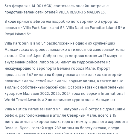
3го февраля в 14:00 (МСК) состоялась онлайн-встреча с
представителем сети отелей VILLA RESORTS MALDIVES.
В ходе прямого эфира мы подробно поговорили о 3 курортах
цепочки - Villa Park Sun Island 5*, Villa Nautica Paradise Island 5* и
Royal Island 5*.
Villa Park Sun Island 5* расположен на одном из крупнейших
Мальдивских островов, недалеко от известной заповедной зоны
атолла Южный Ари. Добраться до острова можно за 17 минут на
внутреннем рейсе, либо за 30 минут на гидросамолете из
международного аэропорта Велана города Мале. Курорт
предлагает 462 виллы на берегу океана нескольких категорий:
пляжные виллы, семейные виллы, водные виллы, а также новые
виллы с собственным бассейном. Остров назван самым зеленым
курортом Мальдив 2022, 2023, 2024 года по версии International
World Travel Awards и 2 по величине курортом на Мальдивах.
Villa Nautica Paradise Island 5* - натуральный остров с домашним
рифом, расположенный в атолле Северный Мале, всего в 15
минутах езды на скоростном катере от международного аэропорта
Велана. Здесь гостей ждут 282 виллы на берегу океана, среди