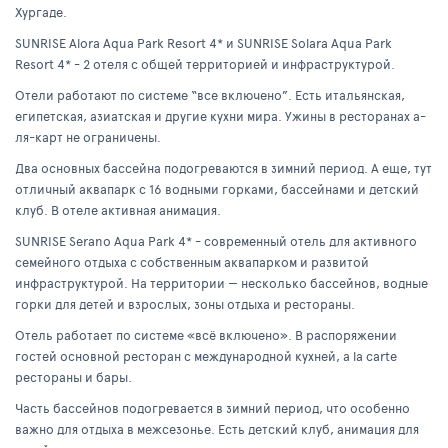
Хургаде.
SUNRISE Alora Aqua Park Resort 4* и SUNRISE Solara Aqua Park
Resort 4* - 2 отеля с общей территорией и инфраструктурой.
Отели работают по системе “все включено”. Есть итальянская,
египетская, азиатская и другие кухни мира. Ужины в ресторанах а-
ля-карт не ограничены.
Два основных бассейна подогреваются в зимний период. А еще, тут
отличный аквапарк с 16 водными горками, бассейнами и детский
клуб. В отеле активная анимация.
SUNRISE Serano Aqua Park 4* - современный отель для активного
семейного отдыха с собственным аквапарком и развитой
инфраструктурой. На территории — несколько бассейнов, водные
горки для детей и взрослых, зоны отдыха и рестораны.
Отель работает по системе «всё включено». В распоряжении
гостей основной ресторан с международной кухней, a la carte
рестораны и бары.
Часть бассейнов подогревается в зимний период, что особенно
важно для отдыха в межсезонье. Есть детский клуб, анимация для