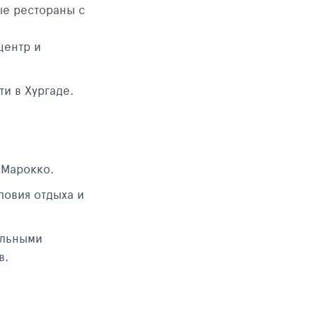
ые рестораны с
центр и
и в Хургаде.
 Марокко.
ловия отдыха и
ельными
в.