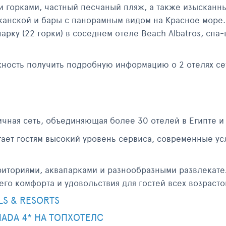
и горками, частный песчаный пляж, а также изысканн
кканской и бары с панорамным видом на Красное море.
рку (22 горки) в соседнем отеле Beach Albatros, спа-
ность получить подробную информацию о 2 отелях сет
ничная сеть, объединяющая более 30 отелей в Египте и
ает гостям высокий уровень сервиса, современные ус
риториями, аквапарками и разнообразными развлекат
о комфорта и удовольствия для гостей всех возрасто
S & RESORTS
ADA 4* НА ТОПХОТЕЛС