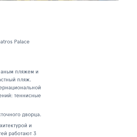
atros Palace
счаным пляжем и
астный пляж.
тернациональной
чений: теннисные
сточного дворца.
хитектурой и
тей работают 3