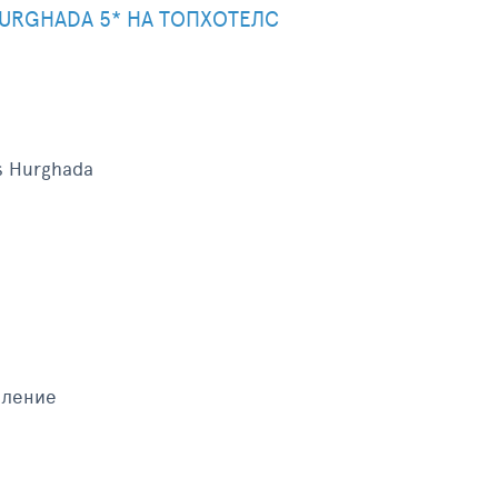
HURGHADA 5* НА ТОПХОТЕЛС
os Hurghada
еление