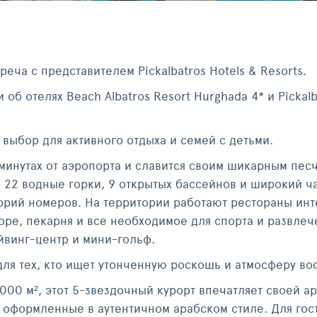
реча с представителем Pickalbatros Hotels & Resorts.
б отелях Beach Albatros Resort Hurghada 4* и Pickalb
 выбор для активного отдыха и семей с детьми.
 минутах от аэропорта и славится своим шикарным пе
 22 водные горки, 9 открытых бассейнов и широкий ч
горий номеров. На территории работают рестораны ин
оре, пекарня и все необходимое для спорта и развле
йвинг-центр и мини-гольф.
ь для тех, кто ищет утонченную роскошь и атмосферу во
00 м², этот 5-звездочный курорт впечатляет своей ар
, оформленные в аутентичном арабском стиле. Для гос